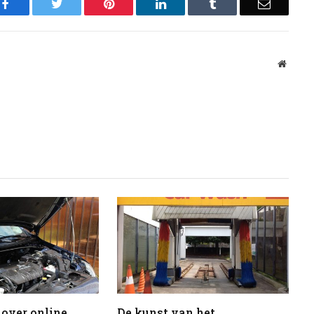
Facebook
Twitter
Pinterest
LinkedIn
Tumblr
Email
Websit
 over online
De kunst van het