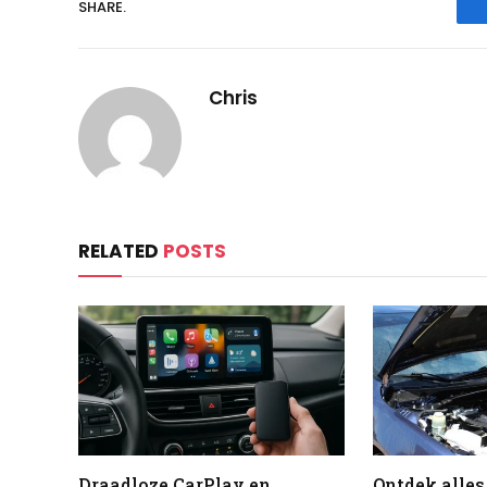
SHARE.
Chris
RELATED
POSTS
Draadloze CarPlay en
Ontdek alles