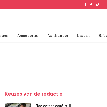
Facebook
Twitter
Insta
ingen
Accessories
Aanhanger
Leasen
Rijb
Keuzes van de redactie
Hoe vereenvoudig jij