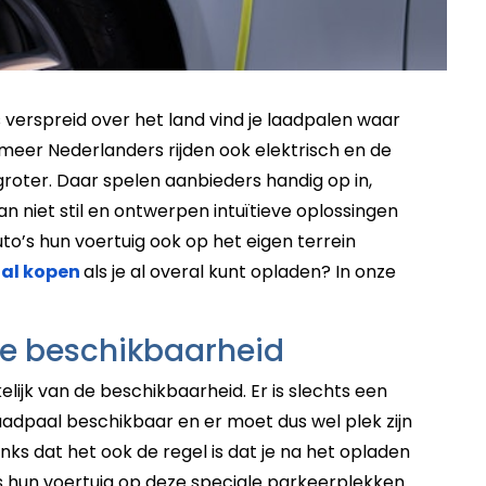
 verspreid over het land vind je laadpalen waar
 meer Nederlanders rijden ook elektrisch en de
oter. Daar spelen aanbieders handig op in,
 niet stil en ontwerpen intuïtieve oplossingen
o’s hun voertuig ook op het eigen terrein
al kopen
als je al overal kunt opladen? In onze
de beschikbaarheid
lijk van de beschikbaarheid. Er is slechts een
adpaal beschikbaar en er moet dus wel plek zijn
anks dat het ook de regel is dat je na het opladen
rs hun voertuig op deze speciale parkeerplekken