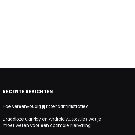
RECENTE BERICHTEN
Hoe vereenvoudig jij rittenadministratie?
Draadloze CarPlay en Android Auto: Alles wat je
moet weten voor een optimale rijervaring